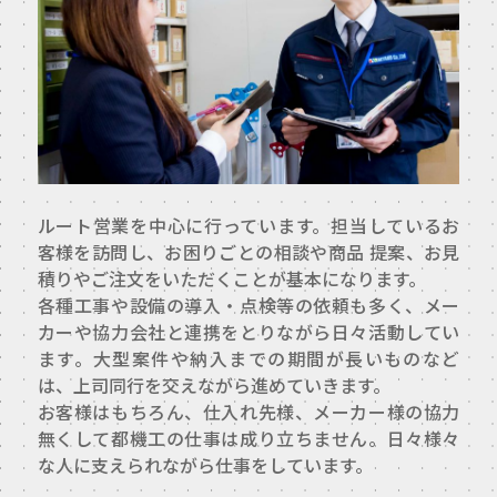
TFPについて
取扱商品・メーカー
主力取扱商品一覧
取扱メーカー一覧
ルート営業を中心に行っています。担当しているお
採用情報
客様を訪問し、お困りごとの相談や商品 提案、お見
積りやご注文をいただくことが基本になります。
各種工事や設備の導入・点検等の依頼も多く、メー
会社を知る
カーや協力会社と連携をとりながら日々活動してい
人と仕事を知る
ます。大型案件や納入までの期間が長いものなど
は、上司同行を交えながら進めていきます。
社風を知る
お客様はもちろん、仕入れ先様、メーカー様の協力
無くして都機工の仕事は成り立ちません。日々様々
制度を知る
な人に支えられながら仕事をしています。
新卒エントリー