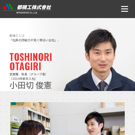
ニュース
都機工とは
会社案内
「社員の団結力が高く明るい会社」
。
TOSHINORI
トップメッセージ・社是・経営理念
OTAGIRI
会社概要
営業職 係長（グループ長）
（2014年新卒入社）
小田切 俊憲
沿革
事業所アクセス
CSR・ISOの取り組みについて
事業内容