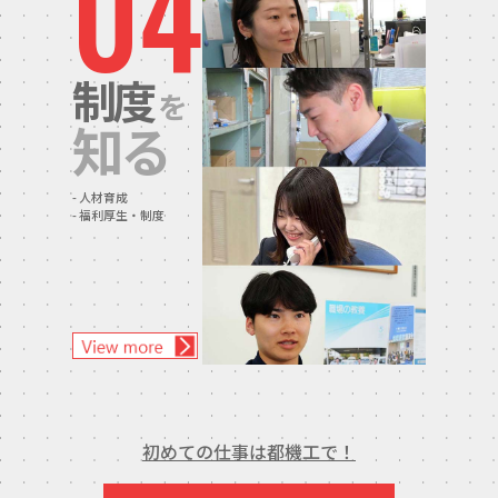
04
制度
を
知る
人材育成
福利厚生・制度
初めての仕事は都機工で！