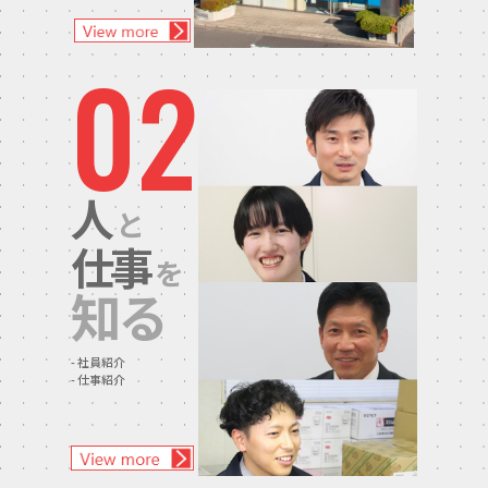
02
人
と
仕事
を
知る
社員紹介
仕事紹介