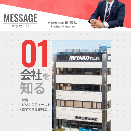
01
会社
を
知る
社是
ビジネスフィールド
数字で見る都機工