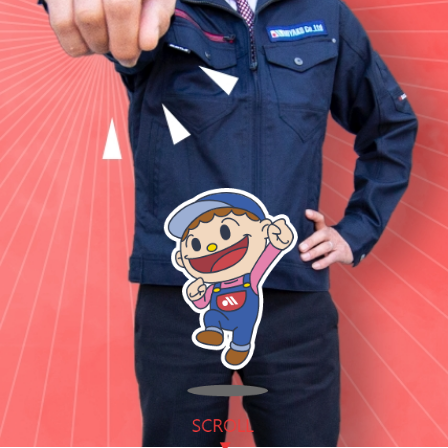
TFPについて
取扱商品・メーカー
主力取扱商品一覧
取扱メーカー一覧
採用情報
会社を知る
人と仕事を知る
社風を知る
制度を知る
新卒エントリー