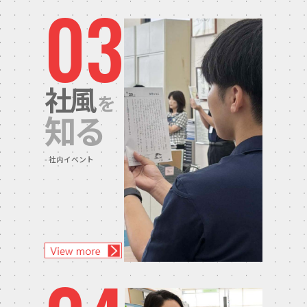
03
社風
を
知る
社内イベント