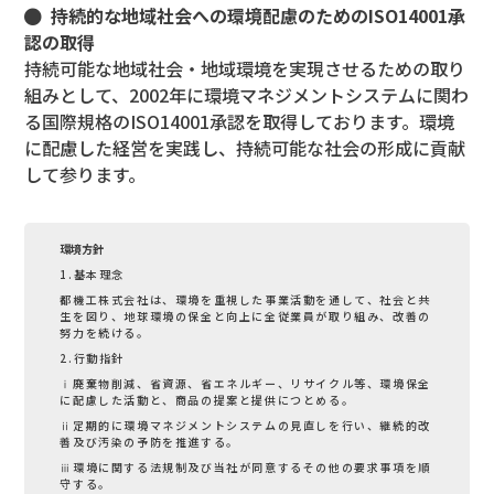
持続的な地域社会への環境配慮のためのISO14001承
認の取得
持続可能な地域社会・地域環境を実現させるための取り
組みとして、2002年に環境マネジメントシステムに関わ
る国際規格のISO14001承認を取得しております。環境
に配慮した経営を実践し、持続可能な社会の形成に貢献
して参ります。
環境方針
1.基本理念
都機工株式会社は、環境を重視した事業活動を通して、社会と共
生を図り、地球環境の保全と向上に全従業員が取り組み、改善の
努力を続ける。
2.行動指針
ⅰ廃棄物削減、省資源、省エネルギー、リサイクル等、環境保全
に配慮した活動と、商品の提案と提供につとめる。
ⅱ定期的に環境マネジメントシステムの見直しを行い、継続的改
善及び汚染の予防を推進する。
ⅲ環境に関する法規制及び当社が同意するその他の要求事項を順
守する。