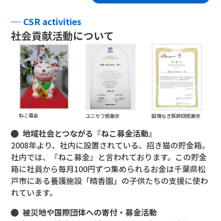
中途エントリー
CSR activities
社会貢献活動について
お問い合わせ
ねこ募金
ユニセフ感謝状
国境なき医師団感謝状
地域社会とつながる『ねこ募金活動』
2008年より、社内に設置されている、招き猫の貯金箱。
社内では、『ねこ募金』と言われております。この貯金
箱に社員から毎月100円ずつ集められるお金は千葉県松
戸市にある養護施設「晴香園」の子供たちの支援に使わ
れています。
被災地や国際団体への寄付・募金活動