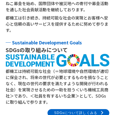
ねこ募金を始め、国際団体や被災地への寄付や募金活動
TFPについて
を通した社会貢献活動を継続しております。
都機工は引き続き、持続可能な社会の実現とお客様へ安
取扱商品・メーカー
心と信頼の高いサービスを提供するために努めて参りま
す。
主力取扱商品一覧
Sustainable Development Goals
取扱メーカー一覧
SDGsの取り組みについて
採用情報
会社を知る
都機工は持続可能な社会（＝地球環境や自然環境が適切
に保全され、将来の世代が必要とするものを損なうこと
人と仕事を知る
なく、現在の世代の要求を満たすような開発が行われる
社会）を実現させるための一助を担う＜いち機械工具商
社風を知る
社＞であり、＜社員を有するいち企業＞として、SDGs
に取り組んで参ります。
制度を知る
SDGsについて詳しくみる
新卒エントリー