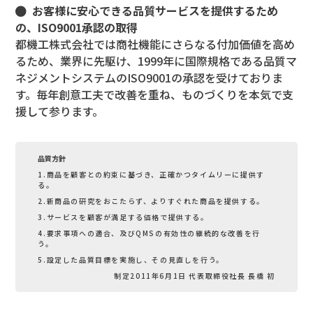
お客様に安心できる品質サービスを提供するため
の、ISO9001承認の取得
都機工株式会社では商社機能にさらなる付加価値を高め
るため、業界に先駆け、1999年に国際規格である品質マ
ネジメントシステムのISO9001の承認を受けておりま
す。毎年創意工夫で改善を重ね、ものづくりを本気で支
援して参ります。
品質方針
1.商品を顧客との約束に基づき、正確かつタイムリーに提供す
る。
2.新商品の研究をおこたらず、よりすぐれた商品を提供する。
3.サービスを顧客が満足する価格で提供する。
4.要求事項への適合、及びQMSの有効性の継続的な改善を行
う。
5.設定した品質目標を実施し、その見直しを行う。
制定2011年6月1日 代表取締役社長 長橋 初