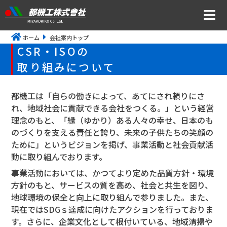
ホーム
会社案内トップ
ニュース
CSR・ISOの
取り組みについて
会社案内
都機工は「自らの働きによって、あてにされ頼りにさ
トップメッセージ・社是・経営理念
れ、地域社会に貢献できる会社をつくる。」という経営
会社概要
理念のもと、「縁（ゆかり）ある人々の幸せ、日本のも
のづくりを支える責任と誇り、未来の子供たちの笑顔の
沿革
ために」というビジョンを掲げ、事業活動と社会貢献活
動に取り組んでおります。
事業所アクセス
事業活動においては、かつてより定めた品質方針・環境
CSR・ISOの取り組みについて
方針のもと、サービスの質を高め、社会と共生を図り、
地球環境の保全と向上に取り組んで参りました。また、
現在ではSDGｓ達成に向けたアクションを行っておりま
事業内容
す。さらに、企業文化として根付いている、地域清掃や