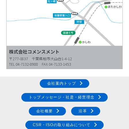
株式会社コメンスメント
〒277-0837 千葉県柏市大山台1-4-12
TEL 04-7132-8988 FAX 04-7133-1453
会社案内トップ
トップメッセージ・社是・経営理念
会社概要
沿革
CSR・ISOの取り組みについて