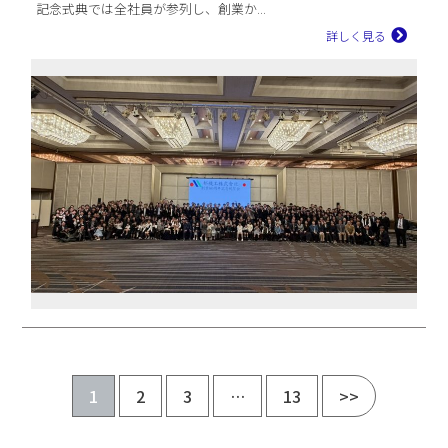
記念式典では全社員が参列し、創業か...
詳しく見る
1
2
3
…
13
>>