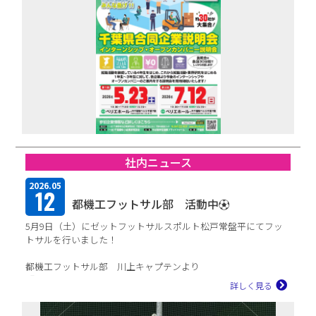
社内ニュース
2026.05
12
都機工フットサル部 活動中⚽
5月9日（土）にゼットフットサルスポルト松戸常盤平にてフッ
トサルを行いました！
都機工フットサル部 川上キャプテンより
『HPC後、恒例のフットサル開催致しました。
詳しく見る
ワールドカップのメンバー発表前という事で...