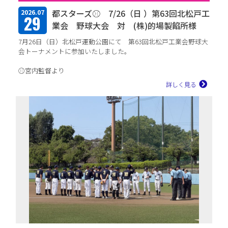
TFPについて
都スターズ⚾ 7/26（日 ）第63回北松戸工
2026.07
29
業会 野球大会 対 (株)的場製餡所様
取扱商品・メーカー
7月26日（日）北松戸運動公園にて 第63回北松戸工業会野球大
会トーナメントに参加いたしました。
主力取扱商品一覧
⚾宮内監督より
「松戸市民球場で行われた北松戸工業の野球大会。初戦は12-4の
詳しく見る
取扱メーカー一覧
コールド勝ちで見事突破...
採用情報
会社を知る
人と仕事を知る
社風を知る
制度を知る
新卒エントリー