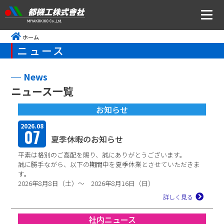
ホーム
ニュース
ニュース
会社案内
News
ニュース一覧
トップメッセージ・社是・経営理念
お知らせ
会社概要
2026.08
07
沿革
夏季休暇のお知らせ
平素は格別のご高配を賜り、誠にありがとうございます。
事業所アクセス
誠に勝手ながら、以下の期間中を夏季休業とさせていただきま
す。
CSR・ISOの取り組みについて
2026年8月8日（土）～ 2026年8月16日（日）
...
詳しく見る
事業内容
社内ニュース