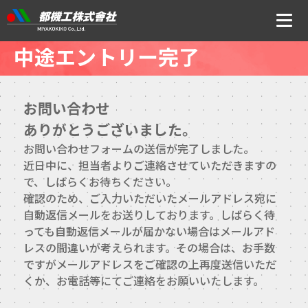
中途エントリー完了
ニュース
会社案内
お問い合わせ
ありがとうございました。
トップメッセージ・社是・経営理念
お問い合わせフォームの送信が完了しました。
会社概要
近日中に、担当者よりご連絡させていただきますの
で、しばらくお待ちください。
沿革
確認のため、ご入力いただいたメールアドレス宛に
自動返信メールをお送りしております。
しばらく待
事業所アクセス
っても自動返信メールが届かない場合はメールアド
レスの間違いが考えられます。その場合は、お手数
CSR・ISOの取り組みについて
ですがメールアドレスをご確認の上再度送信いただ
くか、お電話等にてご連絡をお願いいたします。
事業内容