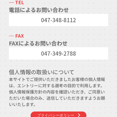
TEL
TFPについて
電話によるお問い合わせ
取扱商品・メーカー
047-348-8112
主力取扱商品一覧
FAX
FAXによるお問い合わせ
取扱メーカー一覧
047-349-2788
採用情報
個人情報の取扱いについて
会社を知る
本サイトでご提供いただきましたお客様の個人情報
人と仕事を知る
は、エントリーに対する選考の目的で利用します。
個人情報保護方針の内容を確認いただき、ご同意い
社風を知る
ただいた場合のみ、送信していただきますようお願
いいたします。
制度を知る
プライバシーポリシー
新卒エントリー