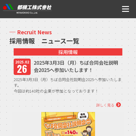
ニュース
Recruit News
採用情報 ニュース一覧
会社案内
採用情報
トップメッセージ・社是・経営理念
2025年3月3日（月）ちば合同会社説明
2025.02
26
会2025へ参加いたします！
会社概要
2025年3月3日（月）ちば合同会社説明会2025へ参加いたしま
沿革
す。
今回は約140社の企業が参加となっております！
事業所アクセス
【開催日時】 3月3日（月）11：00～16：10（受付10：00
詳しく見る
～）
CSR・ISOの取り組みについて
【会場】 幕張メ...
事業内容