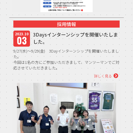
採用情報
3Daysインターンシップを開催いたしま
2023.10
03
した。
9/27(水)～9/29(金) 3Dayインターンシップを開催いたしまし
た。
今回は1名の方にご参加いただきまして、マンツーマンでご対
応させていただきました。
先月同様、朝礼体験や営業同行、先輩社員交流会など盛り沢
詳しく見る
山な内...