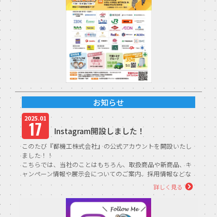
TFPについて
取扱商品・メーカー
主力取扱商品一覧
取扱メーカー一覧
お知らせ
採用情報
2025.01
17
Instagram開設しました！
会社を知る
このたび『都機工株式会社』の公式アカウントを開設いたし
人と仕事を知る
ました！！
こちらでは、当社のことはもちろん、取扱商品や新商品、キ
ャンペーン情報や展示会についてのご案内、採用情報などな
社風を知る
ど…
詳しく見る
さまざまな情...
制度を知る
新卒エントリー