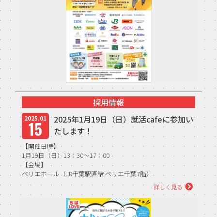
TFPについて
取扱商品・メーカー
主力取扱商品一覧
取扱メーカー一覧
採用情報
採用情報
2025年1月19日（日）就活cafeに参加い
2025.01
15
たします！
会社を知る
【開催日時】
人と仕事を知る
1月19日（日）13：30～17：00
【会場】
ペリエホール（JR千葉駅直結 ペリエ千葉7階）
社風を知る
就活解禁直前のトーク会！各社採用担当が皆...
詳しく見る
制度を知る
新卒エントリー