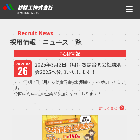
ニュース
Recruit News
採用情報 ニュース一覧
会社案内
採用情報
トップメッセージ・社是・経営理念
2025年3月3日（月）ちば合同会社説明
2025.02
26
会2025へ参加いたします！
会社概要
2025年3月3日（月）ちば合同会社説明会2025へ参加いたしま
沿革
す。
今回は約140社の企業が参加となっております！
事業所アクセス
【開催日時】 3月3日（月）11：00～16：10（受付10：00
詳しく見る
～）
CSR・ISOの取り組みについて
【会場】 幕張メ...
事業内容