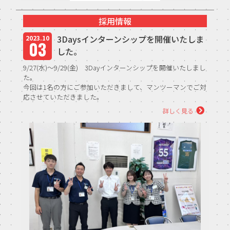
採用情報
3Daysインターンシップを開催いたしま
2023.10
03
した。
9/27(水)～9/29(金) 3Dayインターンシップを開催いたしまし
た。
今回は1名の方にご参加いただきまして、マンツーマンでご対
応させていただきました。
先月同様、朝礼体験や営業同行、先輩社員交流会など盛り沢
詳しく見る
山な内...