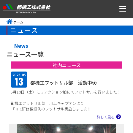
ホーム
ニュース
ニュース
会社案内
News
ニュース一覧
トップメッセージ・社是・経営理念
社内ニュース
会社概要
2025.05
13
沿革
都機工フットサル部 活動中⚽
5月10日（土）にリアクション柏にてフットサルを行いました！
事業所アクセス
都機工フットサル部 川上キャプテンより
CSR・ISOの取り組みについて
『HPC研修後恒例のフットサル実施しました‼
新入社員も3名参加して盛り上がりました。
詳しく見る
今回は新入...
事業内容