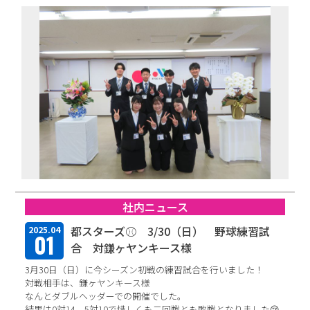
中途エントリー
お問い合わせ
社内ニュース
都スターズ⚾ 3/30（日） 野球練習試
2025.04
01
合 対鎌ヶヤンキース様
3月30日（日）に今シーズン初戦の練習試合を行いました！
対戦相手は、鎌ヶヤンキース様
なんとダブルヘッダーでの開催でした。
結果は0対14、5対10で惜しくも二回戦とも敗戦となりました😢