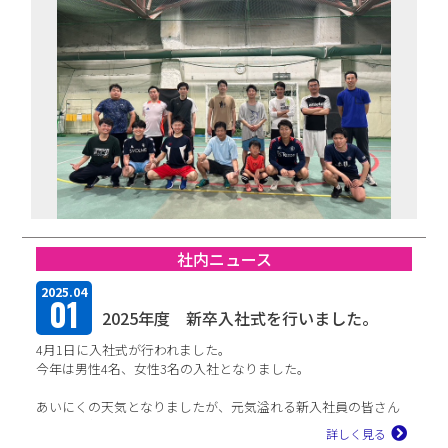
TFPについて
取扱商品・メーカー
主力取扱商品一覧
取扱メーカー一覧
採用情報
社内ニュース
会社を知る
2025.04
01
2025年度 新卒入社式を行いました。
人と仕事を知る
4月1日に入社式が行われました。
社風を知る
今年は男性4名、女性3名の入社となりました。
制度を知る
あいにくの天気となりましたが、元気溢れる新入社員の皆さん
の様子に社内の雰囲気も一気に明るくなりました。
詳しく見る
新入社員からは、一人ひ...
新卒エントリー