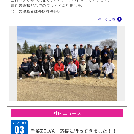
責任者総勢32名でのプレイとなりました。
今回の優勝者は長橋社長✨✨
準優勝は宮内副ブロッ...
詳しく見る
社内ニュース
2025.03
03
千葉ZELVA 応援に行ってきました！！