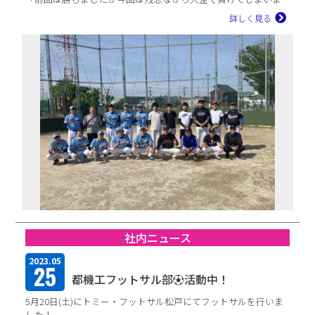
した。
詳しく見る
相手...
社内ニュース
2023.05
25
都機工フットサル部⚽活動中！
5月20日(土)にトミー・フットサル松戸にてフットサルを行いま
した！