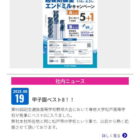
TFPについて
取扱商品・メーカー
主力取扱商品一覧
取扱メーカー一覧
採用情報
社内ニュース
会社を知る
2023.06
19
甲子園ベスト8！！
人と仕事を知る
第95回記念選抜高等学校野球大会において専修大学松戸高等学
社風を知る
校が見事にベスト8に入りました。
弊社本社所在地と同じ松戸市の学校という事で、以前から熱く応
制度を知る
援させて頂いております。
先日、同校の齊藤常務理...
詳しく見る
新卒エントリー