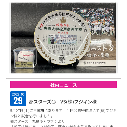
中途エントリー
お問い合わせ
社内ニュース
2023.05
29
都スターズ⚾ VS(株)フジキン様
5月27日(土)に三郷市にあります 半田公園野球場にて(株)フジキ
ン様と試合を行いました。
都スターズ 丸島キャプテンより
「前回は勝ちましたが今回は残念ながら大差で負けてしまいま