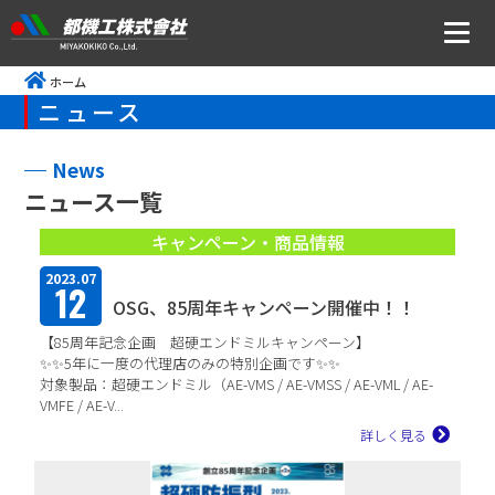
ホーム
ニュース
ニュース
会社案内
News
ニュース一覧
トップメッセージ・社是・経営理念
キャンペーン・商品情報
会社概要
2023.07
12
沿革
OSG、85周年キャンペーン開催中！！
【85周年記念企画 超硬エンドミルキャンペーン】
事業所アクセス
✨✨5年に一度の代理店のみの特別企画です✨✨
対象製品：超硬エンドミル（AE-VMS / AE-VMSS / AE-VML / AE-
CSR・ISOの取り組みについて
VMFE / AE-V...
詳しく見る
事業内容