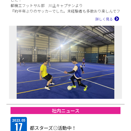
都機工フットサル部 川上キャプテンより
『約半年ぶりのサッカーでした。未経験者も多数おり楽しんでフ
ットサルが出来ました。
詳しく見る
...
社内ニュース
2023.05
17
都スターズ⚾活動中！