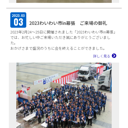
2023.03
03
2023わいわい市in幕張 ご来場の御礼
2023年2月24～25日に開催されました「2023わいわい市in幕張」
では、お忙しい中ご来場いただき誠にありがとうございまし
た。
おかげさまで盛況のうちに会を終えることができました。
これも偏に皆様のご支援の賜物と心よ...
詳しく見る