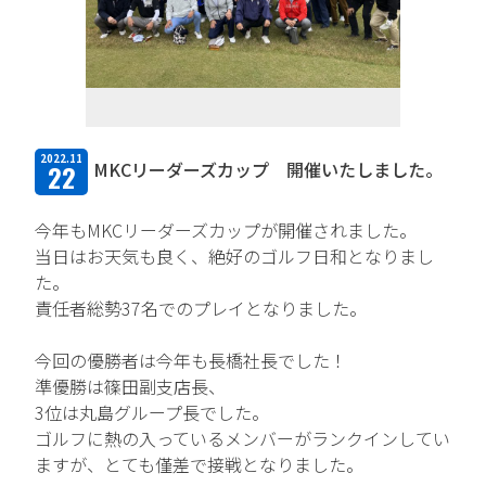
TFPについて
取扱商品・メーカー
主力取扱商品一覧
2022.11
MKCリーダーズカップ 開催いたしました。
22
取扱メーカー一覧
今年もMKCリーダーズカップが開催されました。
採用情報
当日はお天気も良く、絶好のゴルフ日和となりまし
た。
会社を知る
責任者総勢37名でのプレイとなりました。
人と仕事を知る
今回の優勝者は今年も長橋社長でした！
準優勝は篠田副支店長、
社風を知る
3位は丸島グループ長でした。
制度を知る
ゴルフに熱の入っているメンバーがランクインしてい
ますが、とても僅差で接戦となりました。
新卒エントリー