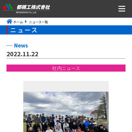
ホーム
ニュース一覧
ニュース
ニュース
会社案内
News
2022.11.22
トップメッセージ・社是・経営理念
社内ニュース
会社概要
沿革
事業所アクセス
CSR・ISOの取り組みについて
事業内容