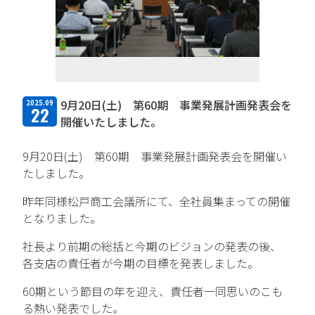
TFPについて
取扱商品・メーカー
主力取扱商品一覧
9月20日(土) 第60期 事業発展計画発表会を
2025.09
22
取扱メーカー一覧
開催いたしました。
採用情報
9月20日(土) 第60期 事業発展計画発表会を開催い
たしました。
会社を知る
昨年同様松戸商工会議所にて、全社員集まっての開催
となりました。
人と仕事を知る
社長より前期の総括と今期のビジョンの発表の後、
社風を知る
各支店の責任者が今期の目標を発表しました。
制度を知る
60期という節目の年を迎え、責任者一同思いのこも
る熱い発表でした。
新卒エントリー