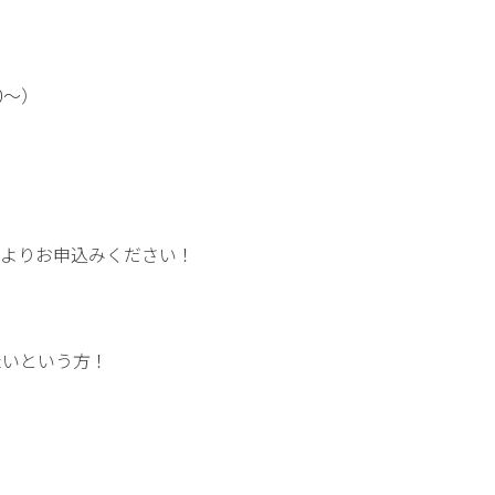
00～）
ジよりお申込みください！
たいという方！