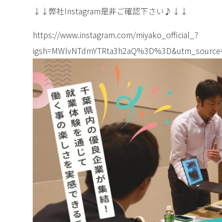
↓↓弊社Instagram是非ご確認下さい♪↓↓
https://www.instagram.com/miyako_official_?
igsh=MWlvNTdmYTRta3h2aQ%3D%3D&utm_source