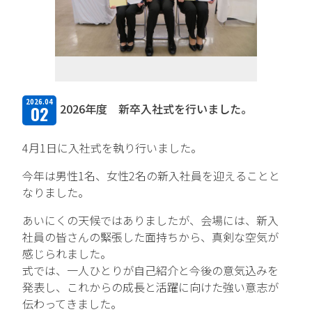
TFPについて
取扱商品・メーカー
主力取扱商品一覧
2026.04
2026年度 新卒入社式を行いました。
02
取扱メーカー一覧
4月1日に入社式を執り行いました。
採用情報
今年は男性1名、女性2名の新入社員を迎えることと
会社を知る
なりました。
あいにくの天候ではありましたが、会場には、新入
人と仕事を知る
社員の皆さんの緊張した面持ちから、真剣な空気が
社風を知る
感じられました。
式では、一人ひとりが自己紹介と今後の意気込みを
制度を知る
発表し、これからの成長と活躍に向けた強い意志が
伝わってきました。
新卒エントリー