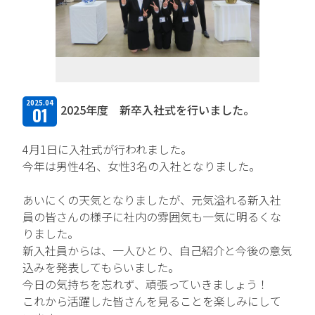
TFPについて
取扱商品・メーカー
主力取扱商品一覧
2025.04
2025年度 新卒入社式を行いました。
01
取扱メーカー一覧
4月1日に入社式が行われました。
採用情報
今年は男性4名、女性3名の入社となりました。
会社を知る
あいにくの天気となりましたが、元気溢れる新入社
員の皆さんの様子に社内の雰囲気も一気に明るくな
人と仕事を知る
りました。
新入社員からは、一人ひとり、自己紹介と今後の意気
社風を知る
込みを発表してもらいました。
制度を知る
今日の気持ちを忘れず、頑張っていきましょう！
これから活躍した皆さんを見ることを楽しみにして
新卒エントリー