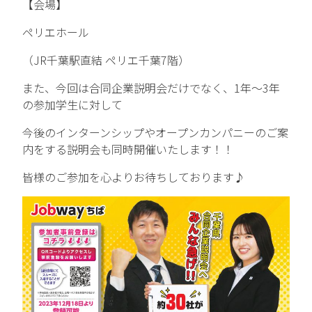
【会場】
中途エントリー
ペリエホール
（JR千葉駅直結 ペリエ千葉7階）
お問い合わせ
また、今回は合同企業説明会だけでなく、1年～3年
の参加学生に対して
今後のインターンシップやオープンカンパニーのご案
内をする説明会も同時開催いたします！！
皆様のご参加を心よりお待ちしております♪