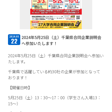
TFPについて
取扱商品・メーカー
主力取扱商品一覧
2024年5月25日（土）千葉県合同企業説明会
2024.05
22
取扱メーカー一覧
へ参加いたします！
採用情報
2024年5月25日（土）千葉県合同企業説明会へ参加い
たします。
会社を知る
千葉県で活躍している約30社の企業が参加となって
おります！
人と仕事を知る
【開催日時】
社風を知る
5月25日（土）13：30～17：00（学生さん入場13：
制度を知る
15～）
新卒エントリー