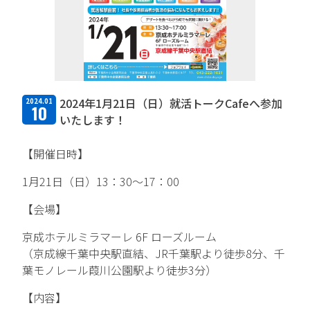
TFPについて
取扱商品・メーカー
主力取扱商品一覧
2024年1月21日（日）就活トークCafeへ参加
2024.01
10
取扱メーカー一覧
いたします！
採用情報
【開催日時】
1月21日（日）13：30～17：00
会社を知る
【会場】
人と仕事を知る
京成ホテルミラマーレ 6F ローズルーム
社風を知る
（京成線千葉中央駅直結、JR千葉駅より徒歩8分、千
葉モノレール葭川公園駅より徒歩3分）
制度を知る
【内容】
新卒エントリー