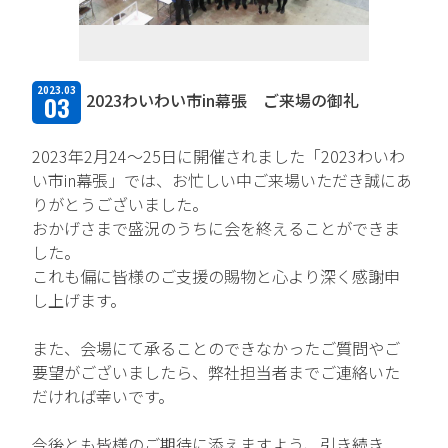
TFPについて
取扱商品・メーカー
2023.03
2023わいわい市in幕張 ご来場の御礼
03
主力取扱商品一覧
2023年2月24～25日に開催されました「2023わいわ
取扱メーカー一覧
い市in幕張」では、お忙しい中ご来場いただき誠にあ
りがとうございました。
採用情報
おかげさまで盛況のうちに会を終えることができま
した。
会社を知る
これも偏に皆様のご支援の賜物と心より深く感謝申
し上げます。
人と仕事を知る
また、会場にて承ることのできなかったご質問やご
社風を知る
要望がございましたら、弊社担当者までご連絡いた
だければ幸いです。
制度を知る
今後とも皆様のご期待に添えますよう、引き続き
新卒エントリー