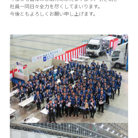
社員一同日々全力を尽くしてまいります。
中途エントリー
今後ともよろしくお願い申し上げます。
お問い合わせ