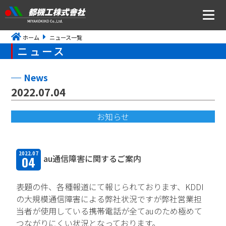
ホーム
ニュース一覧
ニュース
ニュース
会社案内
News
2022.07.04
トップメッセージ・社是・経営理念
お知らせ
会社概要
沿革
2022.07
au通信障害に関するご案内
04
事業所アクセス
CSR・ISOの取り組みについて
表題の件、各種報道にて報じられております、KDDI
の大規模通信障害による弊社状況ですが弊社営業担
事業内容
当者が使用している携帯電話が全てauのため極めて
つながりにくい状況となっております。