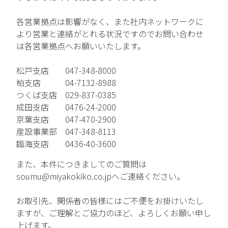
TFPについて
各営業拠点は影響がなく、また社内ネットワークに
より営業と連絡がとれる状況ですのでお問い合わせ
取扱商品・メーカー
は各営業拠点へお願いいたします。
主力取扱商品一覧
松戸支店 047-348-8000
柏支店 04-7132-8988
取扱メーカー一覧
つくば支店 029-837-0385
成田支店 0476-24-2000
採用情報
京葉支店 047-470-2900
産設事業部 047-348-8113
会社を知る
臨海支店 0436-40-3600
人と仕事を知る
また、本件につきましてのご質問は
soumu@miyakokiko.co.jpへご連絡ください。
社風を知る
お取引先、関係者の皆様にはご不便をお掛けいたし
制度を知る
ますが、ご理解とご協力のほど、よろしくお願い申し
上げます。
新卒エントリー