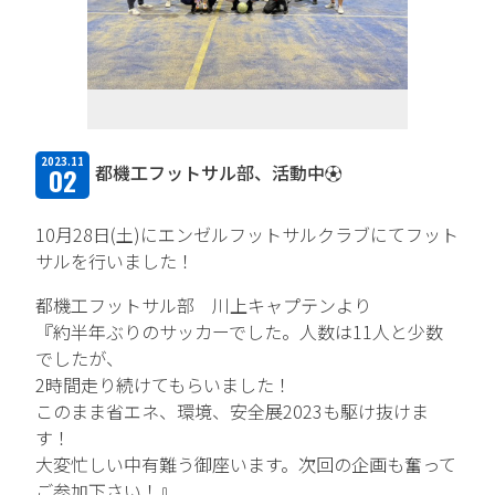
TFPについて
取扱商品・メーカー
主力取扱商品一覧
2023.11
都機工フットサル部、活動中⚽
02
取扱メーカー一覧
10月28日(土)にエンゼルフットサルクラブにてフット
採用情報
サルを行いました！
会社を知る
都機工フットサル部 川上キャプテンより
『約半年ぶりのサッカーでした。人数は11人と少数
人と仕事を知る
でしたが、
2時間走り続けてもらいました！
社風を知る
このまま省エネ、環境、安全展2023も駆け抜けま
す！
制度を知る
大変忙しい中有難う御座います。次回の企画も奮って
ご参加下さい！』
新卒エントリー