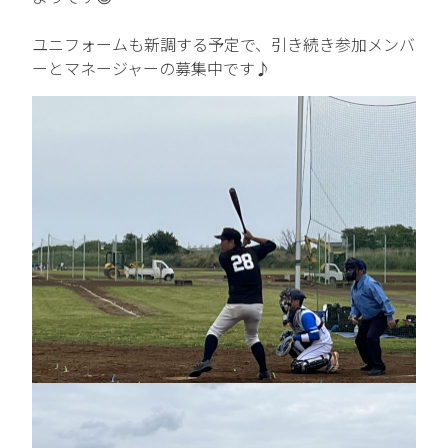
中途エントリー
ユニフォームも新調する予定で、引き続き参加メンバ
ーとマネージャーの募集中です♪
お問い合わせ