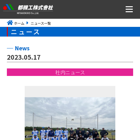
ホーム
ニュース一覧
ニュース
ニュース
会社案内
News
2023.05.17
トップメッセージ・社是・経営理念
社内ニュース
会社概要
沿革
事業所アクセス
CSR・ISOの取り組みについて
事業内容