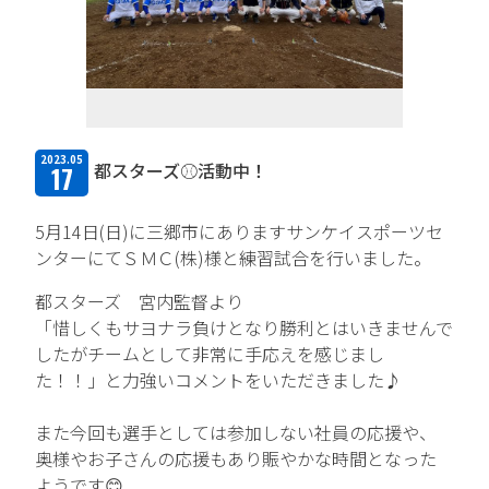
TFPについて
取扱商品・メーカー
主力取扱商品一覧
2023.05
都スターズ⚾活動中！
17
取扱メーカー一覧
5月14日(日)に三郷市にありますサンケイスポーツセ
採用情報
ンターにてＳＭＣ(株)様と練習試合を行いました。
会社を知る
都スターズ 宮内監督より
「惜しくもサヨナラ負けとなり勝利とはいきませんで
人と仕事を知る
したがチームとして非常に手応えを感じまし
た！！」と力強いコメントをいただきました♪
社風を知る
また今回も選手としては参加しない社員の応援や、
制度を知る
奥様やお子さんの応援もあり賑やかな時間となった
ようです😊
新卒エントリー