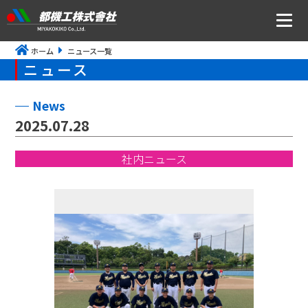
ホーム
ニュース一覧
ニュース
ニュース
会社案内
News
2025.07.28
トップメッセージ・社是・経営理念
社内ニュース
会社概要
沿革
事業所アクセス
CSR・ISOの取り組みについて
事業内容