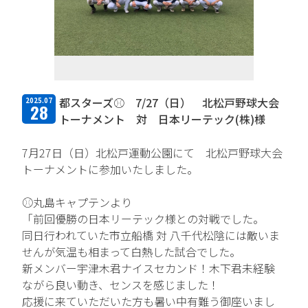
TFPについて
取扱商品・メーカー
主力取扱商品一覧
都スターズ⚾ 7/27（日） 北松戸野球大会
2025.07
28
取扱メーカー一覧
トーナメント 対 日本リーテック(株)様
採用情報
7月27日（日）北松戸運動公園にて 北松戸野球大会
トーナメントに参加いたしました。
会社を知る
⚾丸島キャプテンより
人と仕事を知る
「前回優勝の日本リーテック様との対戦でした。
同日行われていた市立船橋 対 八千代松陰には敵いま
社風を知る
せんが気温も相まって白熱した試合でした。
新メンバー宇津木君ナイスセカンド！木下君未経験
制度を知る
ながら良い動き、センスを感じました！
応援に来ていただいた方も暑い中有難う御座いまし
新卒エントリー