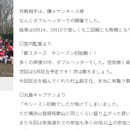
対戦相手は、鎌ヶヤンキース様
なんとダブルヘッダーでの開催でした。
結果は0対14、5対10で惜しくも二回戦とも敗戦とな
⚾宮内監督より
「都スターズ 今シーズン初始動！！
多くの声援の中、ダブルヘッダーでした。怪我無く
次回は5月試合予定です！次は勝ちましょう。
今回試合を組んでくれた村上副主任、本当に有難う
⚾丸島キャプテンより
「今シーズン初戦でしたが負けてしまいました。
ただ横浜vs智辯和歌山と同じくらい盛り上がった良
また今回は家族連れでの参加も多く40名以上の参加