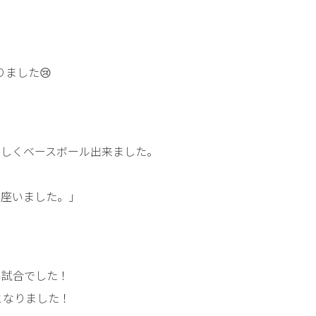
りました😢
楽しくベースボール出来ました。
御座いました。」
い試合でした！
となりました！