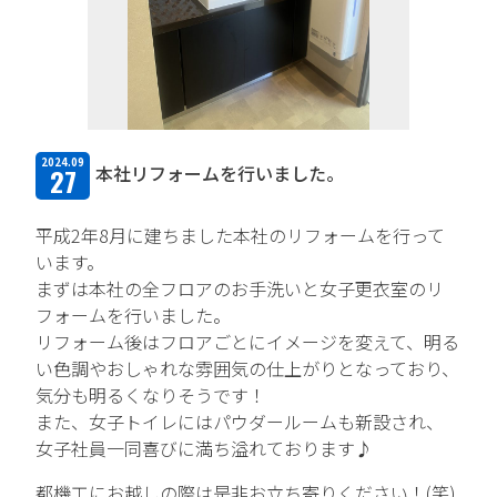
TFPについて
取扱商品・メーカー
主力取扱商品一覧
2024.09
本社リフォームを行いました。
27
取扱メーカー一覧
平成2年8月に建ちました本社のリフォームを行って
採用情報
います。
まずは本社の全フロアのお手洗いと女子更衣室のリ
会社を知る
フォームを行いました。
リフォーム後はフロアごとにイメージを変えて、明る
人と仕事を知る
い色調やおしゃれな雰囲気の仕上がりとなっており、
気分も明るくなりそうです！
社風を知る
また、女子トイレにはパウダールームも新設され、
制度を知る
女子社員一同喜びに満ち溢れております♪
都機工にお越しの際は是非お立ち寄りください！(笑)
新卒エントリー