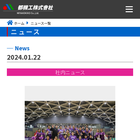
ホーム
ニュース一覧
ニュース
ニュース
会社案内
News
2024.01.22
トップメッセージ・社是・経営理念
社内ニュース
会社概要
沿革
事業所アクセス
CSR・ISOの取り組みについて
事業内容