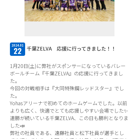
TFPについて
取扱商品・メーカー
主力取扱商品一覧
2024.01
千葉ZELVA 応援に行ってきました！！
22
取扱メーカー一覧
1月20日(土)に弊社がスポンサーになっているバレー
採用情報
ボールチーム『千葉ZELVA』の応援に行ってきまし
た。
会社を知る
今回の対戦相手は『大同特殊鋼レッドスター』でし
た。
人と仕事を知る
Yohasアリーナで初めてのホームゲームでした。以前
よりも広く、快適でとても応援しやすい会場でした✨
社風を知る
連勝が続いている千葉ZELVA、この日も勝利となりま
制度を知る
した📣
弊社の社員である、遠藤社員と松下社員が選手とし
新卒エントリー