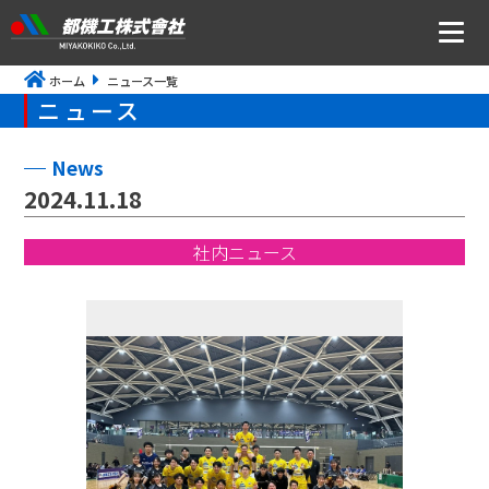
ホーム
ニュース一覧
ニュース
ニュース
会社案内
News
2024.11.18
トップメッセージ・社是・経営理念
社内ニュース
会社概要
沿革
事業所アクセス
CSR・ISOの取り組みについて
事業内容