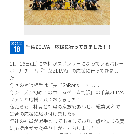
TFPについて
取扱商品・メーカー
主力取扱商品一覧
2024.11
千葉ZELVA 応援に行ってきました！！
18
取扱メーカー一覧
11月16日(土)に弊社がスポンサーになっているバレー
採用情報
ボールチーム『千葉ZELVA』の応援に行ってきまし
た。
会社を知る
今回の対戦相手は『長野GaRons』でした。
今シーズン初めてのホームゲームで沢山の千葉ZELVA
人と仕事を知る
ファンが応援に来ておりました！
私たちも、社員と社員の家族もあわせ、総勢50名で
社風を知る
試合の応援に駆け付けました✨
制度を知る
弊社の社員が選手として出場しており、点が決まる度
に応援席が大変盛り上がっておりました！
新卒エントリー