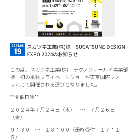
TFPについて
取扱商品・メーカー
主力取扱商品一覧
スガツネ工業(株)様 SUGATSUNE DESIGN
2024.06
19
取扱メーカー一覧
EXPO 2024のお知らせ
採用情報
この度、スガツネ工業(株) テクノフィールド事業部
様 初の単独プライベートショーが東京国際フォー
ラムにて開催される運びとなりました。
会社を知る
**開催日時**
人と仕事を知る
２０２４年７月２４日（水） ～ ７月２６日
社風を知る
（金）
制度を知る
９：３０ ～ １８：００（最終受付 １７：１
５）
新卒エントリー